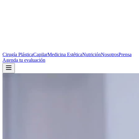
Cirugía Plástica
Capilar
Medicina Estética
Nutrición
Nosotros
Prensa
Agenda tu evaluación