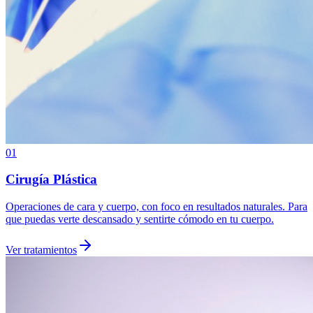
01
Cirugía Plástica
Operaciones de cara y cuerpo, con foco en resultados naturales. Para
que puedas verte descansado y sentirte cómodo en tu cuerpo.
Ver tratamientos