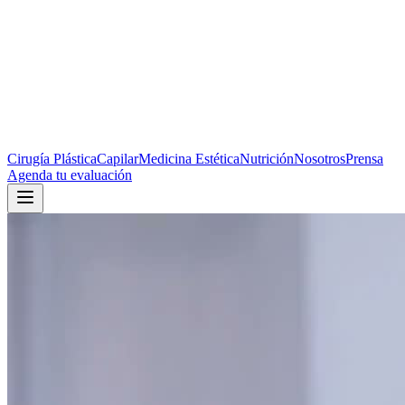
Cirugía Plástica
Capilar
Medicina Estética
Nutrición
Nosotros
Prensa
Agenda tu evaluación