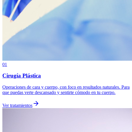
01
Cirugía Plástica
Operaciones de cara y cuerpo, con foco en resultados naturales. Para
que puedas verte descansado y sentirte cómodo en tu cuerpo.
Ver tratamientos