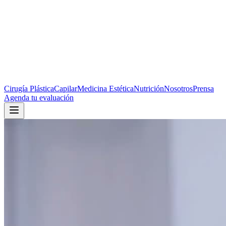
Cirugía Plástica
Capilar
Medicina Estética
Nutrición
Nosotros
Prensa
Agenda tu evaluación