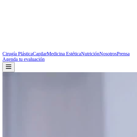
Cirugía Plástica
Capilar
Medicina Estética
Nutrición
Nosotros
Prensa
Agenda tu evaluación