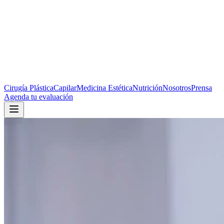
Cirugía Plástica
Capilar
Medicina Estética
Nutrición
Nosotros
Prensa
Agenda tu evaluación