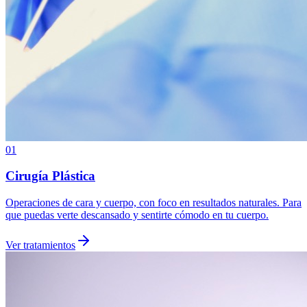
01
Cirugía Plástica
Operaciones de cara y cuerpo, con foco en resultados naturales. Para
que puedas verte descansado y sentirte cómodo en tu cuerpo.
Ver tratamientos