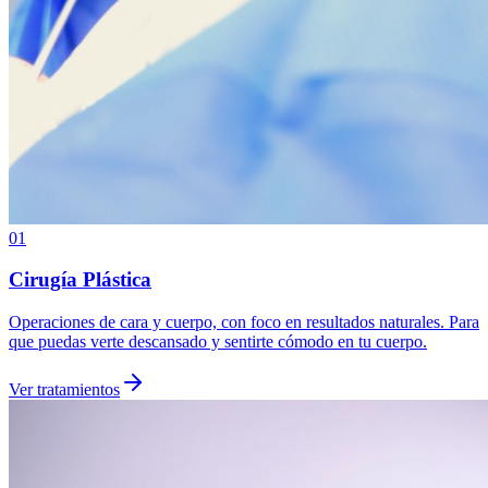
01
Cirugía Plástica
Operaciones de cara y cuerpo, con foco en resultados naturales. Para
que puedas verte descansado y sentirte cómodo en tu cuerpo.
Ver tratamientos