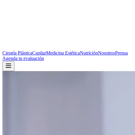
Cirugía Plástica
Capilar
Medicina Estética
Nutrición
Nosotros
Prensa
Agenda tu evaluación