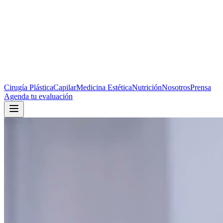
Cirugía Plástica
Capilar
Medicina Estética
Nutrición
Nosotros
Prensa
Agenda tu evaluación