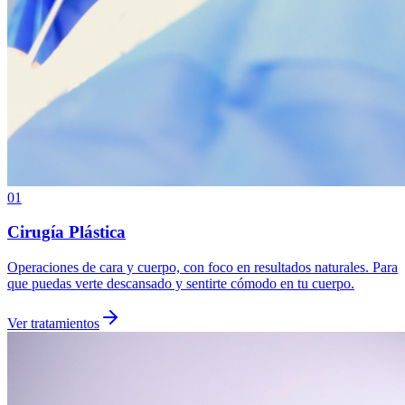
01
Cirugía Plástica
Operaciones de cara y cuerpo, con foco en resultados naturales. Para
que puedas verte descansado y sentirte cómodo en tu cuerpo.
Ver tratamientos