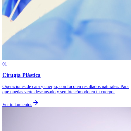
01
Cirugía Plástica
Operaciones de cara y cuerpo, con foco en resultados naturales. Para
que puedas verte descansado y sentirte cómodo en tu cuerpo.
Ver tratamientos