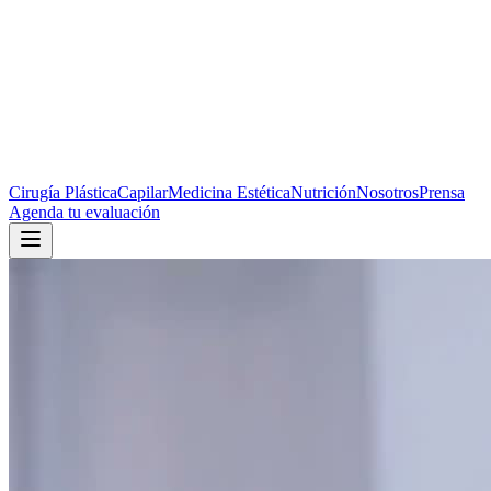
Cirugía Plástica
Capilar
Medicina Estética
Nutrición
Nosotros
Prensa
Agenda tu evaluación