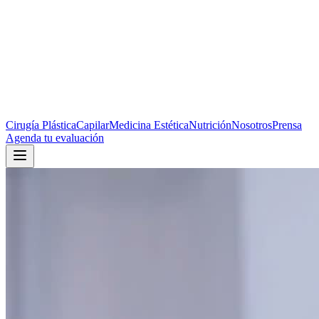
Cirugía Plástica
Capilar
Medicina Estética
Nutrición
Nosotros
Prensa
Agenda tu evaluación