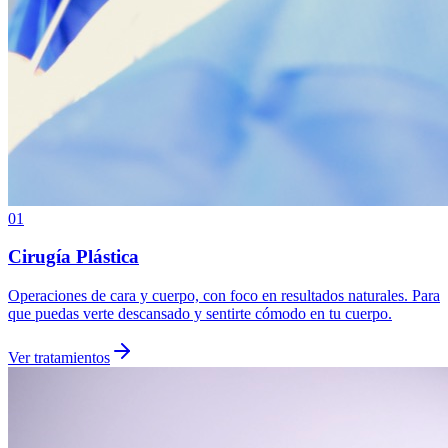
01
Cirugía Plástica
Operaciones de cara y cuerpo, con foco en resultados naturales. Para
que puedas verte descansado y sentirte cómodo en tu cuerpo.
Ver tratamientos