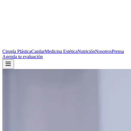
Cirugía Plástica
Capilar
Medicina Estética
Nutrición
Nosotros
Prensa
Agenda tu evaluación