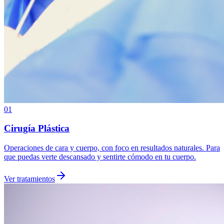
01
Cirugía Plástica
Operaciones de cara y cuerpo, con foco en resultados naturales. Para
que puedas verte descansado y sentirte cómodo en tu cuerpo.
Ver tratamientos