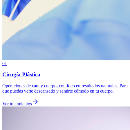
01
Cirugía Plástica
Operaciones de cara y cuerpo, con foco en resultados naturales. Para
que puedas verte descansado y sentirte cómodo en tu cuerpo.
Ver tratamientos