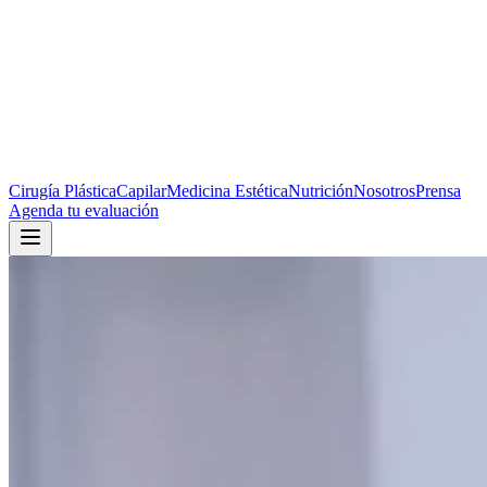
Cirugía Plástica
Capilar
Medicina Estética
Nutrición
Nosotros
Prensa
Agenda tu evaluación