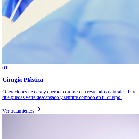
01
Cirugía Plástica
Operaciones de cara y cuerpo, con foco en resultados naturales. Para
que puedas verte descansado y sentirte cómodo en tu cuerpo.
Ver tratamientos