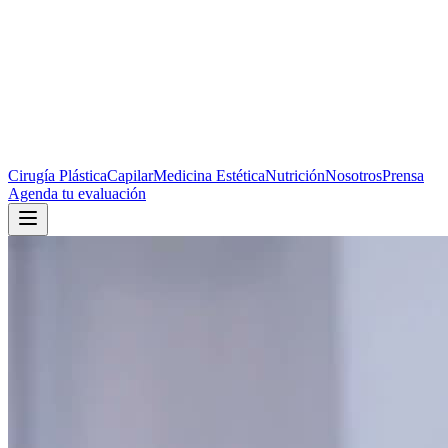
Cirugía Plástica
Capilar
Medicina Estética
Nutrición
Nosotros
Prensa
Agenda tu evaluación